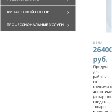
ФИНАНСОВЫЙ СЕКТОР
ПРОФЕССИОНАЛЬНЫЕ УСЛУГИ
ЦЕНА:
2640
руб.
Продукт
для
работы
со
специфич
ассортим
(лекарств
средства,
товары
медицинс