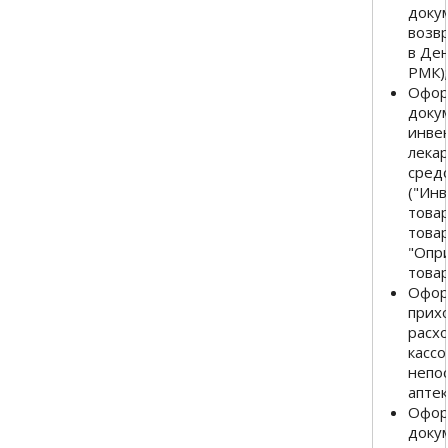
доку
возв
в Де
РМК)
Офор
доку
инве
лека
сред
("Ин
товар
товар
"Опр
товар
Офор
прих
расх
касс
непо
аптек
Офор
доку