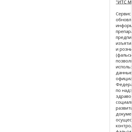
"ИТС 
Сервис 
обновл
информ
препара
предпи
изъяти
и розн
(фальс
позвол
исполь
данные
официа
Федера
по над
здраво
социал
развити
докуме
осущес
контро
фальси