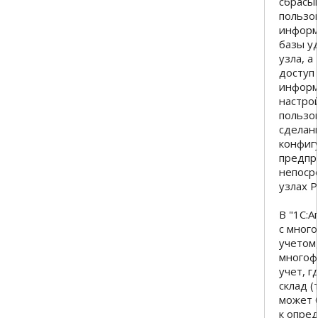
сбрасы
пользо
инфор
базы у
узла, а
доступ 
информ
настро
пользо
сделан
конфиг
предпр
непоср
узлах Р
В "1С:А
с мног
учетом
много
учет, 
склад (
может 
к опре