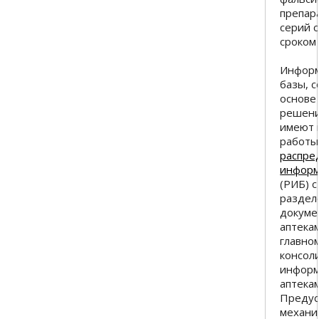
препара
серий 
сроком 
Инфор
базы, 
основе
решения
имеют 
работы
распре
информ
(РИБ) с
раздел
докуме
аптекам
главно
консол
информ
аптекам
Преду
механи