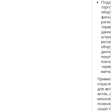
Подд
торг
обор
фиск
реги
терм
данн
штри
весо
обор
дисп
покуп
плат
терм
магни
Приме
отрасл
для ав
аптек, 
киосков
позвол
сущест