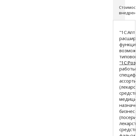
Стоимос
внедрен
"1С:Апт
расшир
функци
возмож
типово
"1С:Ро
работы
специф
ассорт
(лекар
средст
медици
назнач
бизнес
(посер
лекарс
средст
фальси