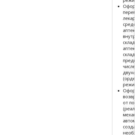
режи
Офор
пере
лека
сред
аптек
внут
склад
апте
скла
предп
числе
двух
(орд
режи
Офор
возв
от п
(реа
меха
авто
созд
необ