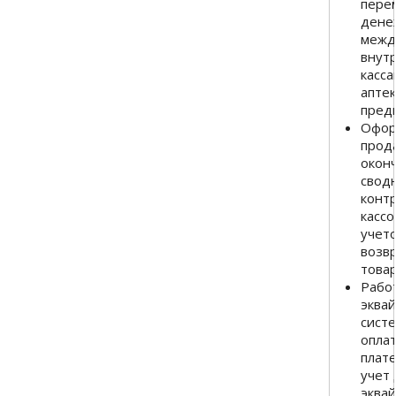
пере
дене
межд
внут
касса
аптек
пред
Офор
прода
окон
сводн
конт
кассо
учет
возв
товар
Работ
эква
систе
оплат
плат
учет
эквай