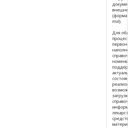
докуме
внешне
(форматы
mxl).
Для об
процес
первон
наполн
справо
номенк
поддер
актуал
состоя
реализ
возмож
загруз
справо
информ
лекарс
средст
матери