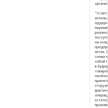
органи
"1С:Апт
исполь
ордерн
переме
реализ
поступ
на скл
предпр
аптек.
схема 
собой 
в буфе
товаро
необхо
принят
отгрузк
фактич
операц
остатко
произв