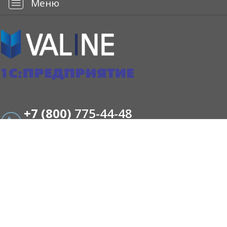
—
Меню
+7 (800)
775-44-48
+7 (495)
775-44-48
ЗАКАЗАТЬ ЗВОНОК
e-mail:
info@valine.ru
адрес:
127254, Москва, Огородный проезд 16
стр. 17, офис 450