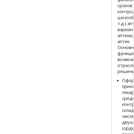
сроков 
контро
ценооб
т.д.) ап
вариан
аптеки,
аптек.
Основ
функци
возмож
отрасл
решени
Офор
прих
лека
средс
контр
склад
числе
двух
(орд