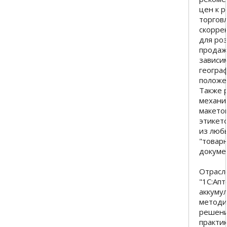
цен к 
торговл
скорре
для ро
продаж
зависи
геогра
положе
Также 
механи
макето
этикето
из люб
"товар
докуме
Отрасл
"1С:Апт
аккуму
методи
решени
практи