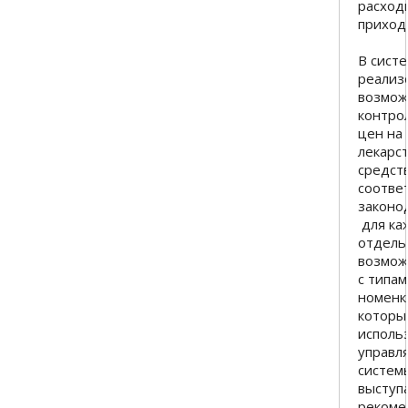
расход
приход
В сист
реализ
возмож
контро
цен на
лекарс
средств
соотве
законо
для ка
отдель
возмож
с типа
номенк
которы
исполь
управ
систем
выступ
рекоме