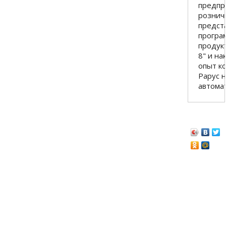
предпр
рознич
предст
програ
продук
8" и н
опыт к
Рарус 
автома