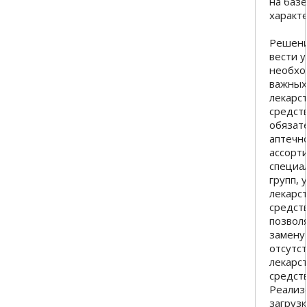
на баз
характе
Решени
вести 
необхо
важны
лекарс
средств
обязат
аптечн
ассорт
специа
групп, 
лекарс
средств
позвол
замену
отсутс
лекарс
средств
Реализ
загруз