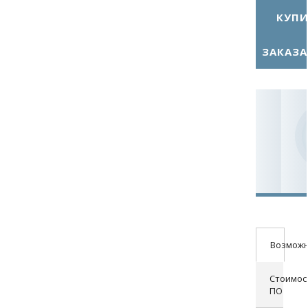
КУПИ
ЗАКАЗА
Возможн
Стоимос
ПО