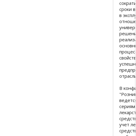
сократ
сроки 
в экспл
отноше
универ
решени
реализ
основн
процес
свойст
успеш
предпр
отрасли
В конф
"Розниц
ведется
сериям
лекарс
средст
учет л
средст