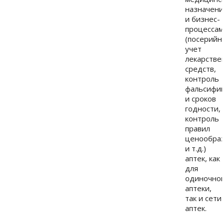
назначени
и бизнес-
процесса
(посерий
учет
лекарств
средств,
контроль
фальсифи
и сроков
годности,
контроль
правил
ценообра
и т.д.)
аптек, как
для
одиночно
аптеки,
так и сети
аптек.