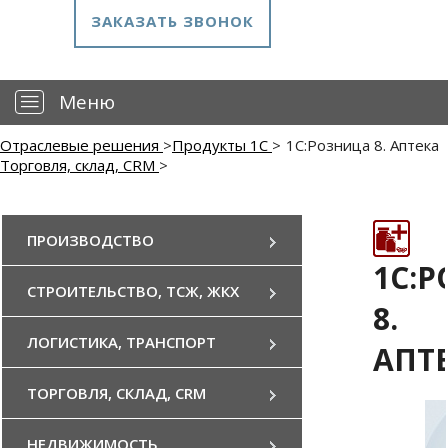
ЗАКАЗАТЬ ЗВОНОК
—
Меню
Отраслевые решения
>
Продукты 1С
>
1С:Розница 8. Аптека
Торговля, склад, CRM
>
ПРОИЗВОДСТВО
1С:
СТРОИТЕЛЬСТВО, ТСЖ, ЖКХ
8.
ЛОГИСТИКА, ТРАНСПОРТ
АПТ
ТОРГОВЛЯ, СКЛАД, CRM
НЕДВИЖИМОСТЬ