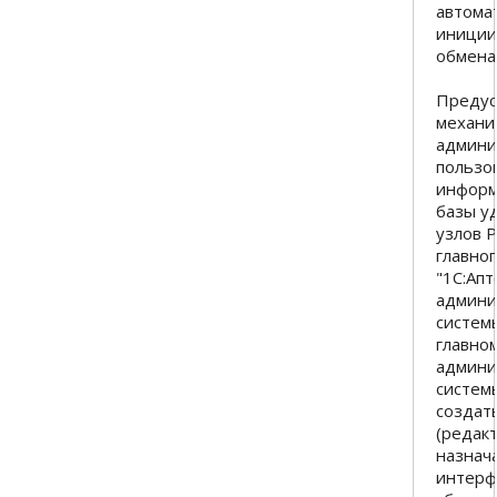
автома
иниции
обмена
Преду
механи
админи
пользо
инфор
базы у
узлов 
главног
"1С:Апт
админи
системы
главно
админи
систем
создат
(редак
назнач
интерф