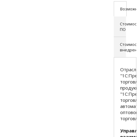
Возможн
Стоимос
ПО
Стоимос
внедрен
Отрасл
"1С:Пр
торгов
продук
"1С:Пр
торгов
автома
оптово
торговл
Управ
взаим