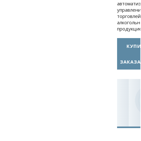
автомати
управлени
торговлей
алкогольн
продукцие
КУПИ
ЗАКАЗА