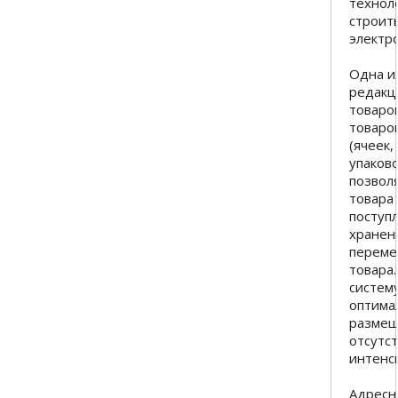
технол
строит
электр
Одна и
редакц
товаров
товаров
(ячеек,
упаково
позвол
товара
поступл
хранени
переме
товара
систем
оптима
размещ
отсутс
интенс
Адресн