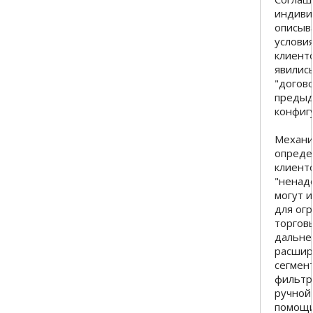
индиви
описыв
услови
клиент
явилис
"догово
предыд
конфиг
Механи
опреде
клиент
"ненад
могут и
для ог
торгов
дальне
расшир
сегмен
фильтр
ручной
помощи