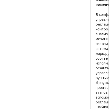
клиен
В конф
управл
реглам
контро
анализ.
механи
систем
автома
маршру
соотве
исполни
реализ
управл
ручным
Допуск
процес
этапов
вспомо
реглам
шаблоно