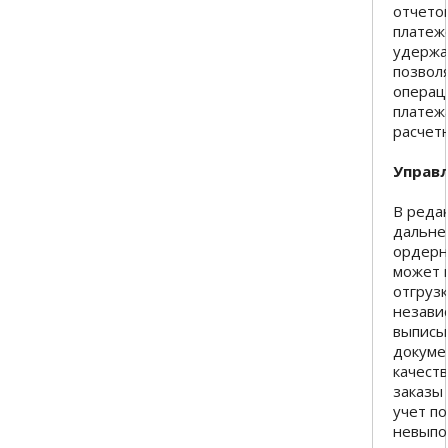
отчето
платеж
удержа
позвол
операц
платеж
расчетн
Управ
В реда
дальне
ордерно
может 
отгрузк
незави
выписы
докуме
качест
заказы
учет п
невыпо