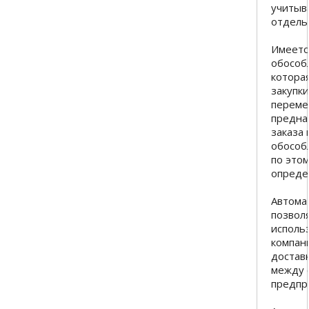
учитыв
отдель
Имеетс
обособл
котора
закупки
переме
предна
заказа 
обособ
по этом
опреде
Автома
позвол
исполь
компан
достав
между 
предпр