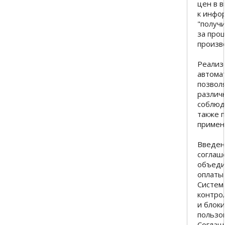
цен в 
к инфо
"получ
за прош
произв
Реализ
автома
позвол
различ
соблюд
также 
примен
Введен
соглаш
объеди
оплаты
Систем
контро
и блок
пользо
Соглаш