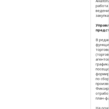
Аналог
работа
ведени
закупка
Управ
предс
В реда
функци
торгов
(торго
агенто
график
посеще
формир
по сбо
произв
Фиксир
отрабо
план-ф
На осн