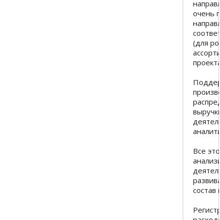
направ
очень г
направ
соотве
(для р
ассорт
проекта
Поддер
произв
распре
выручк
деятел
аналит
Все эт
анализ
деятел
развив
состав
Регист
расход