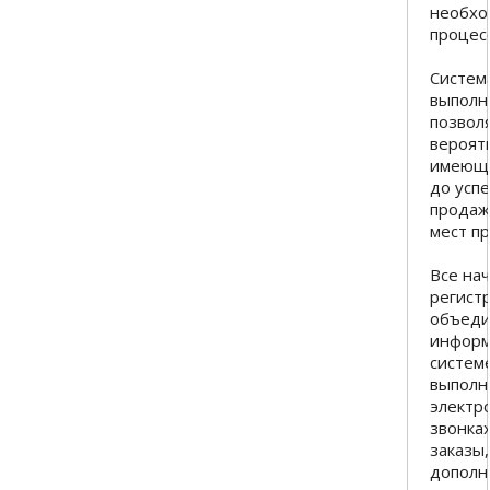
необхо
процесс
Система
выполн
позвол
вероят
имеюще
до усп
продаж
мест пр
Все на
регист
объеди
информ
системе
выполн
электр
звонка
заказы,
дополн