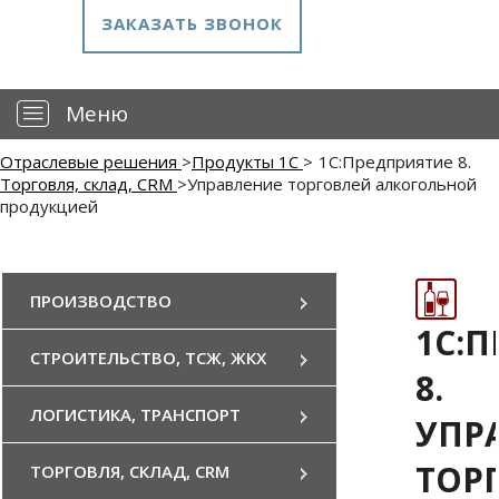
ЗАКАЗАТЬ ЗВОНОК
—
Меню
Отраслевые решения
>
Продукты 1С
>
1С:Предприятие 8.
Торговля, склад, CRM
>
Управление торговлей алкогольной
продукцией
ПРОИЗВОДСТВО
1С:
СТРОИТЕЛЬСТВО, ТСЖ, ЖКХ
8.
ЛОГИСТИКА, ТРАНСПОРТ
УПР
ТОР
ТОРГОВЛЯ, СКЛАД, CRM