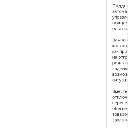
Поддер
автома
управл
осущес
остатко
Важно 
контро
как пр
на отгр
редакт
задним
возмож
ситуаци
Вместе
отключ
переве
обеспе
товаров
заплан