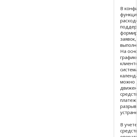
В конф
функци
расход
поддер
формир
заявок
выполн
На осно
график
клиент
систем
календ
можно 
движен
средст
платеж
разрыв
устран
В учет
средст
операт