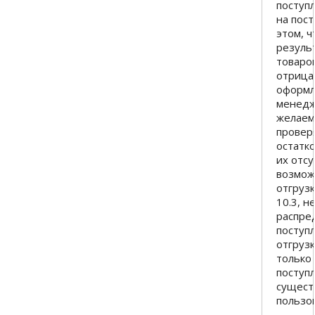
поступл
на пост
этом, 
резуль
товаров
отрица
оформл
менедж
желаем
провер
остатко
их отс
возмож
отгрузк
10.3, н
распре
поступ
отгруз
только
поступл
сущест
пользо