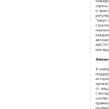
планир
спроса,
(с фик
регуля
"заказ 
страте
назнач
каждом
автома
ABC/XY
или вр
Финан
В ново
поддер
которо
органи
от лиц
("интер
соотве
правил
подбир