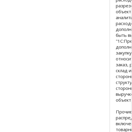
разрез
объект
аналит
расход
дополн
быть в
"1С:Пр
дополн
закупк
относи
заказ, 
склад и
сторон
структу
сторон
выручк
объект
Прочие
распре
включе
товарн