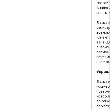
способ
Аналог
и сегме
В сист
регист
возник
клиенто
так и д
анализ.
оптими
реклам
потенц
Управ
В сист
коммер
позвол
истори
по опр
продаж