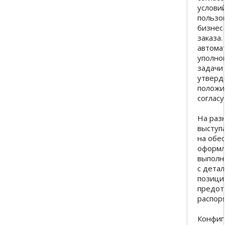
услови
пользо
бизнес
заказа.
автома
уполно
задачи 
утверд
положи
соглас
На раз
выступ
на обес
оформл
выполн
с дета
позици
предот
распор
Конфиг