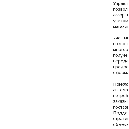
Управл
позвол
ассорт
учетом
магазин
Учет м
позвол
многооб
получе
переда
предос
оформл
Прикла
автома
потреб
заказы 
поставщ
Поддер
стратег
объемн