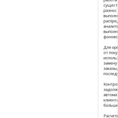
сущест
разнос
выполня
распре
аналит
выполн
фоново
Для ор
от пок
использ
замену 
заказы
послед
Контро
задолж
автома
клиент
больше
Расчет