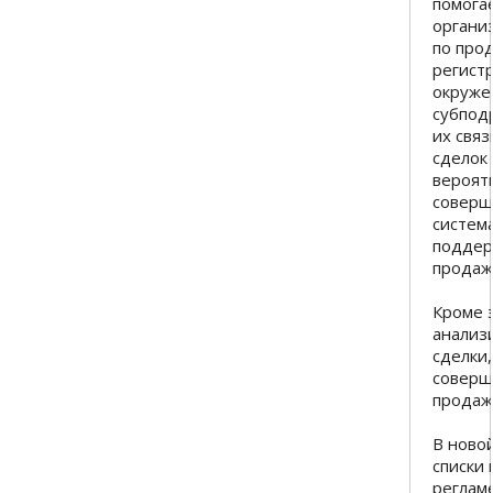
помога
органи
по про
регист
окруже
субпод
их связ
сделок
вероят
соверш
систем
поддер
продаж
Кроме 
анализ
сделки
соверш
продаж
В ново
списки
реглам