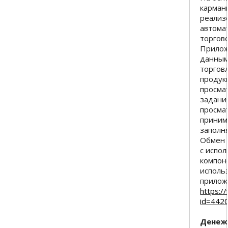
карман
реализ
автома
торгов
Прилож
данным
торгов
продук
просма
задания
просма
приним
заполн
Обмен 
с испо
компон
исполь
прилож
https:/
id=4420
Денеж