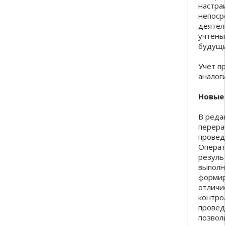
настра
непоср
деятел
учтены
будущи
Учет п
аналоги
Новые
В реда
перера
провед
Операт
резуль
выполн
формир
отличие
контро
провед
позвол