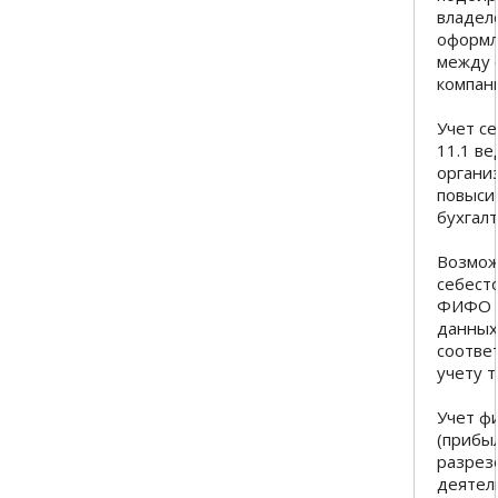
владел
оформл
между 
компан
Учет с
11.1 ве
органи
повыси
бухгал
Возмож
себест
ФИФО о
данных
соотве
учету т
Учет ф
(прибыл
разрез
деятел