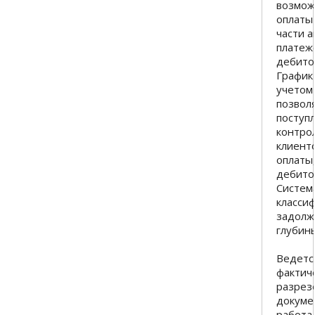
возмож
оплаты 
части а
платеж
дебито
График
учетом
позвол
поступ
контро
клиент
оплаты
дебито
Систем
класси
задолж
глубин
Ведетс
фактич
разрезе
докуме
работа