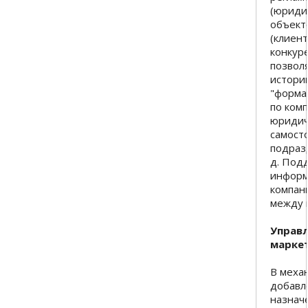
(юриди
объект
(клиент
конкуре
позволя
истори
"форма
по ком
юридич
самост
подраз
д. Под
информ
компан
между 
Управ
марке
В меха
добавл
назнач