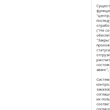
Сущест
функци
"центр
послед
отрабо
("Не со
обеспеч
"Закры
прохож
статуса
отгруз
рассчи
состоя
аванс", 
Систем
контро
заказо
соглаш
их пол
соотве
соглас