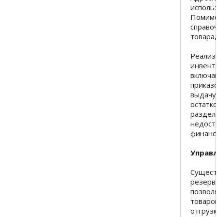
исполь
Помимо
справо
товара,
Реализ
инвент
включа
приказ
выдачу
остатко
раздел
недост
финанс
Управл
Сущест
резерв
позвол
товаров
отгруз