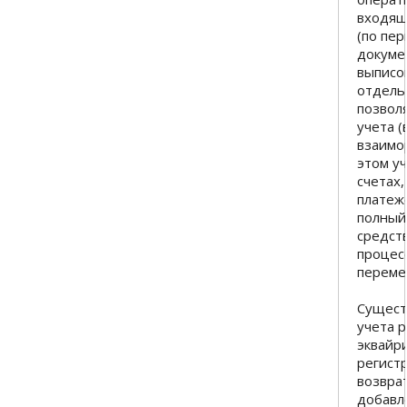
входящ
(по пе
докуме
выписо
отдель
позвол
учета (
взаимор
этом у
счетах,
платеже
полный
средст
процесс
переме
Сущест
учета р
эквайр
регист
возвра
добавл