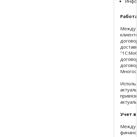
Инфо
Работа
Между 
клиент
договор
доставк
"1С:Мо
догово
догово
Многос
Исполь
актуал
привязк
актуаль
Учет 
Между 
финанс