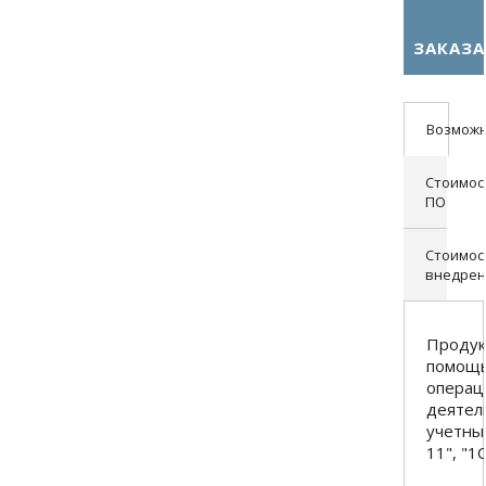
ЗАКАЗА
Возможн
Стоимос
ПО
Стоимос
внедрен
Продук
помощь
операц
деятел
учетные
11", "1