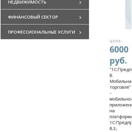
НЕДВИЖИМОСТЬ
ФИНАНСОВЫЙ СЕКТОР
ПРОФЕССИОНАЛЬНЫЕ УСЛУГИ
ЦЕНА:
6000
руб.
"1С:Пред
8.
Мобильна
торговля"
-
мобильно
приложен
на
платформ
1С:Предп
8.3,