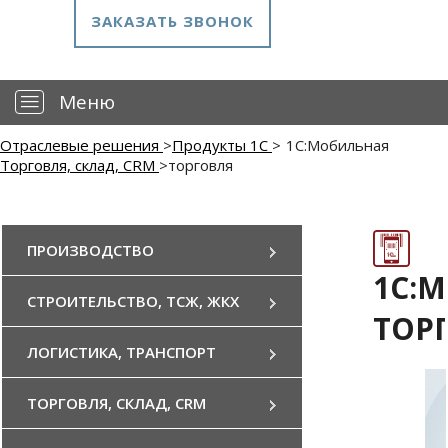
ЗАКАЗАТЬ ЗВОНОК
—
Меню
Отраслевые решения
>
Продукты 1С
>
1С:Мобильная
Торговля, склад, CRM
>
торговля
ПРОИЗВОДСТВО
1С:
СТРОИТЕЛЬСТВО, ТСЖ, ЖКХ
ТОР
ЛОГИСТИКА, ТРАНСПОРТ
ТОРГОВЛЯ, СКЛАД, CRM