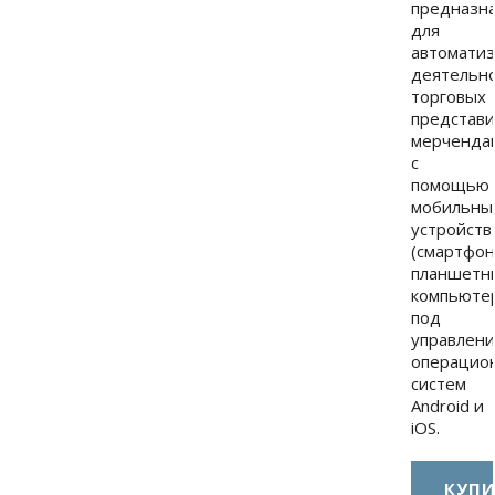
предназн
для
автомати
деятельн
торговых
представи
мерченда
с
помощью
мобильны
устройств
(смартфон
планшетн
компьюте
под
управлен
операцио
систем
Android и
iOS.
КУПИ