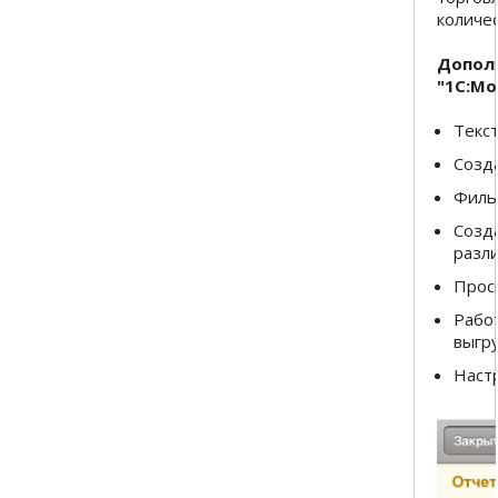
количес
Допол
"1С:Мо
Текст
Созда
Филь
Созд
разл
Прос
Рабо
выгр
Настр