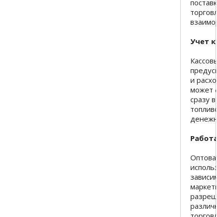
постав
торгов
взаимо
Учет к
Кассов
предус
и расх
может 
сразу в
топливо
денежн
Работа
Оптова
исполь
зависим
маркет
разреш
различ
торгов