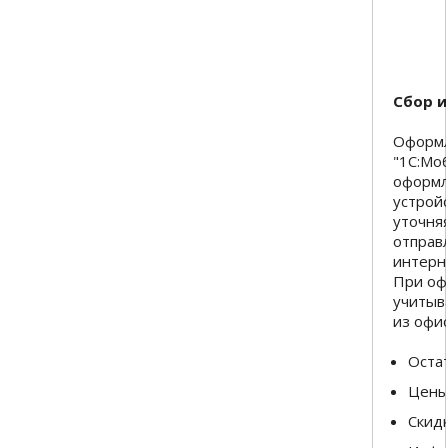
Сбор и
Оформл
"1С:Мо
оформл
устрой
уточня
отправ
интерн
При оф
учитыв
из офи
Остат
Цены
Скидк